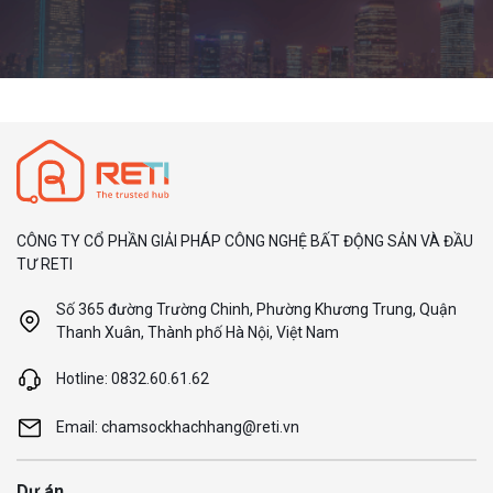
CÔNG TY CỔ PHẦN GIẢI PHÁP CÔNG NGHỆ BẤT ĐỘNG SẢN VÀ ĐẦU
TƯ RETI
Số 365 đường Trường Chinh, Phường Khương Trung, Quận
Thanh Xuân, Thành phố Hà Nội, Việt Nam
Hotline: 0832.60.61.62
Email: chamsockhachhang@reti.vn
Dự án