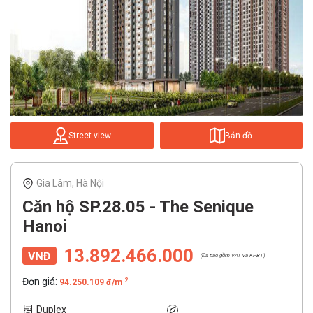
Street view
Bản đồ
Gia Lâm, Hà Nội
Căn hộ SP.28.05 - The Senique
Hanoi
13.892.466.000
(Đã bao gồm VAT và KPBT)
Đơn giá:
2
94.250.109 đ/m
Duplex