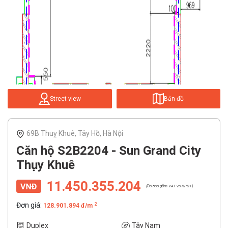
Street view
Bản đồ
69B Thuỵ Khuê, Tây Hồ, Hà Nội
Căn hộ S2B2204 - Sun Grand City
Thụy Khuê
11.450.355.204
(Đã bao gồm VAT và KPBT)
Đơn giá:
2
128.901.894 đ/m
Duplex
Tây Nam