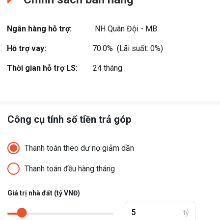
tư trên toàn thế giới, bao gồm dịch vụ cho các nhà đầu tư tổ chức
và bán lẻ, và cho các cá nhân có giá trị ròng cao. Đây là công ty lớn
Ngân hàng hỗ trợ:
NH Quân Đội - MB
thứ hai của loại hình này trên thế giới.
Hỗ trợ vay:
70.0%  (Lãi suất: 0%)
Thời gian hỗ trợ LS:
24 tháng
Công cụ tính số tiền trả góp
Thanh toán theo dư nợ giảm dần
Thanh toán đều hàng tháng
Giá trị nhà đất (tỷ VNĐ)
tỷ