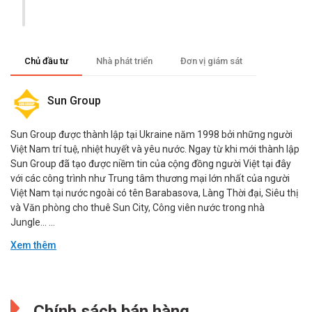
Chủ đầu tư
Nhà phát triển
Đơn vị giám sát
Sun Group
Sun Group được thành lập tại Ukraine năm 1998 bởi những người
Việt Nam trí tuệ, nhiệt huyết và yêu nước. Ngay từ khi mới thành lập
Sun Group đã tạo được niềm tin của cộng đồng người Việt tại đây
với các công trình như Trung tâm thương mại lớn nhất của người
Việt Nam tại nước ngoài có tên Barabasova, Làng Thời đại, Siêu thị
và Văn phòng cho thuê Sun City, Công viên nước trong nhà
Jungle… ...
Xem thêm
JJL
Đang cập nhật.
Jones Lang LaSalle Incorporated là một công ty dịch vụ bất động
Chính sách bán hàng
sản thương mại của Mỹ. Công ty cũng cung cấp dịch vụ quản lý đầu