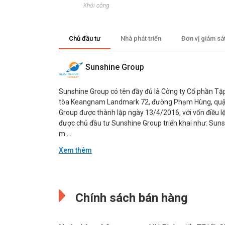
Khởi công
Chủ đầu tư
Nhà phát triển
Đơn vị giám sá
Sunshine Group
Sunshine Group có tên đầy đủ là Công ty Cổ phần Tập 
tòa Keangnam Landmark 72, đường Phạm Hùng, quận
Group được thành lập ngày 13/4/2016, với vốn điều lệ
được chủ đầu tư Sunshine Group triển khai như: Suns
m ...
Xem thêm
Đang cập nhật.
Đang cập nhật.
Chính sách bán hàng