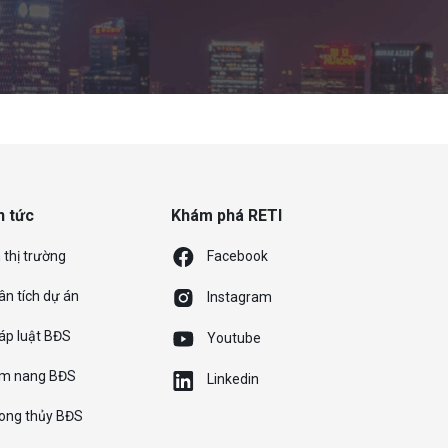
n tức
Khám phá RETI
 thị trường
Facebook
ân tích dự án
Instagram
áp luật BĐS
Youtube
m nang BĐS
Linkedin
ong thủy BĐS