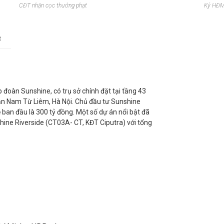
CĐT nhận cọc thưởng phạt
Ký HĐM
t
đoàn Sunshine, có trụ sở chính đặt tại tầng 43
 Nam Từ Liêm, Hà Nội. Chủ đầu tư Sunshine
 ban đầu là 300 tỷ đồng. Một số dự án nổi bật đã
hine Riverside (CT03A- CT, KĐT Ciputra) với tổng