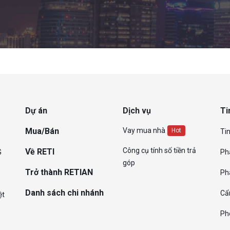
Dự án
Dịch vụ
Ti
Mua/Bán
Vay mua nhà
Hot
Tin
Công cụ tính số tiền trả
Về RETI
G
Ph
góp
Trở thành RETIAN
Ph
Danh sách chi nhánh
Cẩ
ệt
Ph