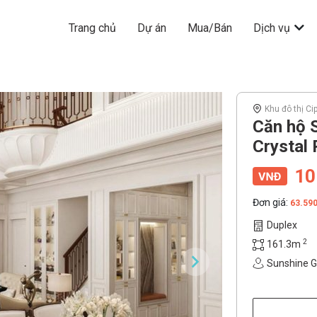
Trang chủ
Dự án
Mua/Bán
Dịch vụ
Khu đô thị Ci
Căn hộ 
Crystal 
10
Đơn giá:
63.59
Duplex
2
161.3m
Sunshine 