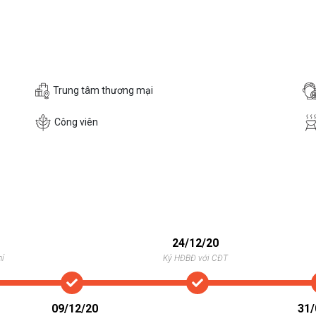
Trung tâm thương mại
Công viên
24/12/20
hí
Ký HĐBĐ với CĐT
09/12/20
31/