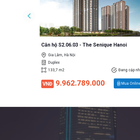
30/03/2018
Mua Online
Căn hộ S2.06.03 - The Senique Hanoi
Gia Lâm, Hà Nội
Duplex
133,7 m2
Đang cập nh
9.962.789.000
VNĐ
Mua Onlin