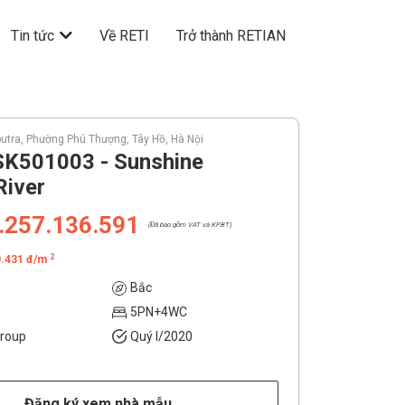
Tin tức
Về RETI
Trở thành RETIAN
putra, Phường Phú Thượng, Tây Hồ, Hà Nội
SK501003 - Sunshine
River
.257.136.591
(Đã bao gồm VAT và KPBT)
2
0.431 đ/m
Bắc
5PN+4WC
Group
Quý I/2020
Đăng ký xem nhà mẫu