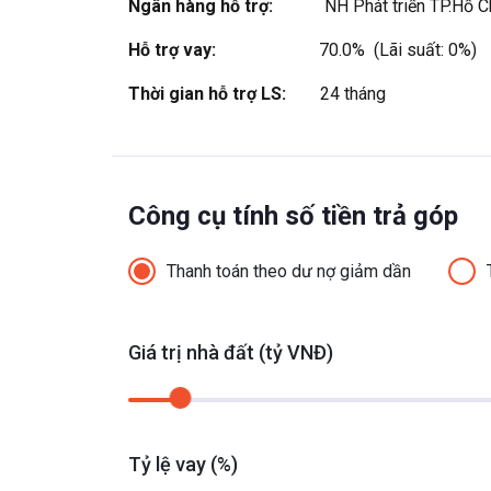
Ngân hàng hỗ trợ:
NH Phát triển TP.Hồ 
Hỗ trợ vay:
70.0%  (Lãi suất: 0%)
Thời gian hỗ trợ LS:
24 tháng
Công cụ tính số tiền trả góp
Thanh toán theo dư nợ giảm dần
Giá trị nhà đất (tỷ VNĐ)
Tỷ lệ vay (%)