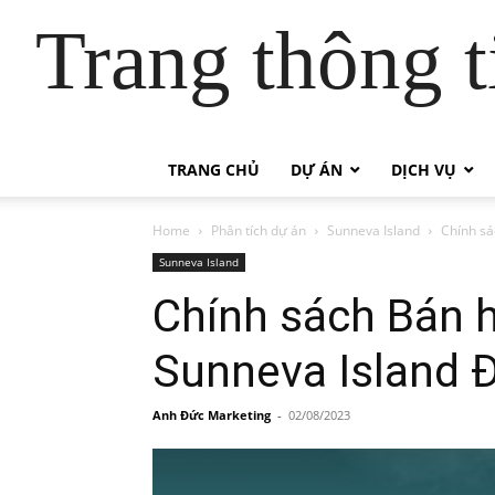
Trang thông t
TRANG CHỦ
DỰ ÁN
DỊCH VỤ
Home
Phân tích dự án
Sunneva Island
Chính sá
Sunneva Island
Chính sách Bán h
Sunneva Island 
Anh Đức Marketing
-
02/08/2023