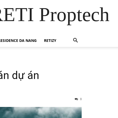
RETI Proptech
ESIDENCE DA NANG
RETIZY
án dự án
0