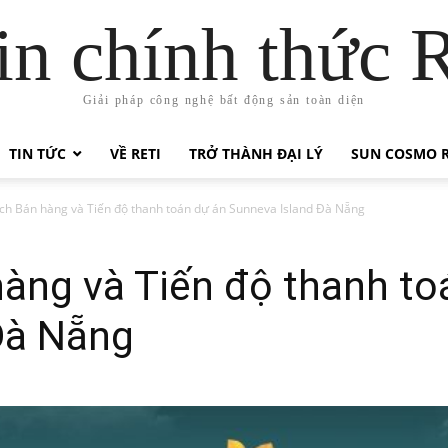
in chính thức 
Giải pháp công nghệ bất động sản toàn diện
TIN TỨC
VỀ RETI
TRỞ THÀNH ĐẠI LÝ
SUN COSMO R
ch Bán hàng và Tiến độ thanh toán dự án Sunneva Island Đà Nẵng
àng và Tiến độ thanh to
Đà Nẵng