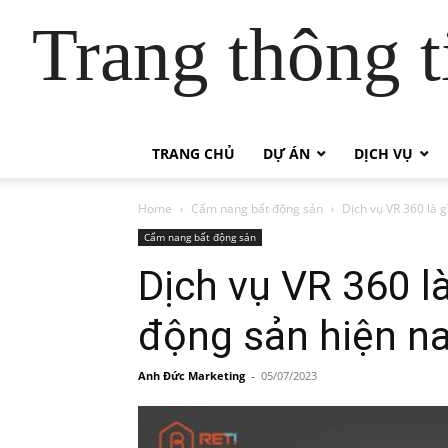
Trang thông t
TRANG CHỦ
DỰ ÁN
DỊCH VỤ
Home
Cẩm nang bất động sản
Dịch vụ VR 360 là 
Cẩm nang bất động sản
Dịch vụ VR 360 l
động sản hiện n
Anh Đức Marketing
-
05/07/2023