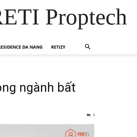
RETI Proptech
ESIDENCE DA NANG
RETIZY
rong ngành bất
0