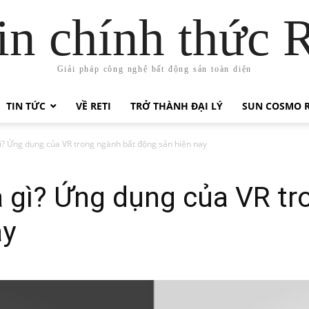
in chính thức 
Giải pháp công nghệ bất động sản toàn diện
TIN TỨC
VỀ RETI
TRỞ THÀNH ĐẠI LÝ
SUN COSMO R
gì? Ứng dụng của VR trong ngành bất động sản hiện nay
à gì? Ứng dụng của VR t
ay