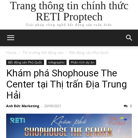
Trang thông tin chính thức
RETI Proptech
Giải pháp công nghệ bất động sản toàn diện
Home
Thị trường bất động sản
Bất động sản Phú Quốc
Bất động sản Phú Quốc
Infographic
Phân tích dự án
Khám phá Shophouse The
Center tại Thị trấn Địa Trung
Hải
Anh Đức Marketing
-
20/09/2021
0