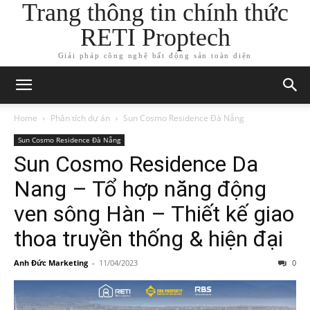
Trang thông tin chính thức
RETI Proptech
Giải pháp công nghệ bất động sản toàn diện
Home
Phân tích dự án
Sun Cosmo Residence Đà Nẵng
Sun Cosmo Residence Đà Nẵng
Sun Cosmo Residence Da
Nang – Tổ hợp năng động
ven sông Hàn – Thiết kế giao
thoa truyền thống & hiện đại
Anh Đức Marketing
-
11/04/2023
0