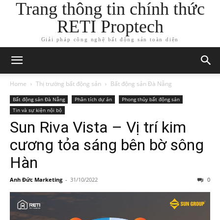
Trang thông tin chính thức
RETI Proptech
Giải pháp công nghệ bất động sản toàn diện
Home
Thị trường bất động sản
Bất động sản Đà Nẵng
Bất động sản Đà Nẵng
Phân tích dự án
Phong thủy bất động sản
Tin và sự kiện nội bộ
Sun Riva Vista – Vị trí kim
cương tỏa sáng bên bờ sông
Hàn
Anh Đức Marketing
-
31/10/2022
0