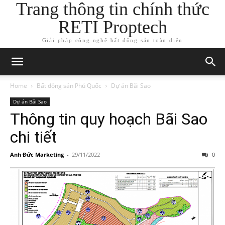
Trang thông tin chính thức
RETI Proptech
Giải pháp công nghệ bất động sản toàn diện
Home
Bất động sản Phú Quốc
Dự án Bãi Sao
Dự án Bãi Sao
Thông tin quy hoạch Bãi Sao
chi tiết
Anh Đức Marketing
-
29/11/2022
0