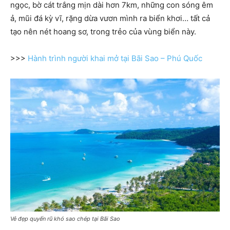
ngọc, bờ cát trắng mịn dài hơn 7km, những con sóng êm
ả, mũi đá kỳ vĩ, rặng dừa vươn mình ra biển khơi… tất cả
tạo nên nét hoang sơ, trong trẻo của vùng biển này.
>>>
Hành trình người khai mở tại Bãi Sao – Phú Quốc
Vẻ đẹp quyến rũ khó sao chép tại Bãi Sao