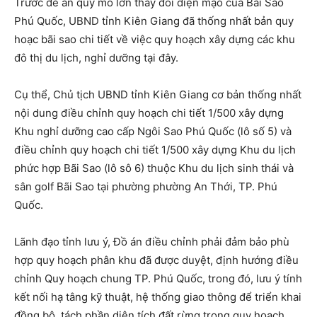
Trước đề án quy mô lớn thay đổi diện mạo của Bãi Sao
Phú Quốc, UBND tỉnh Kiên Giang đã thống nhất bản quy
hoạc bãi sao chi tiết về việc quy hoạch xây dựng các khu
đô thị du lịch, nghỉ dưỡng tại đây.
Cụ thể, Chủ tịch UBND tỉnh Kiên Giang cơ bản thống nhất
nội dung điều chỉnh quy hoạch chi tiết 1/500 xây dựng
Khu nghỉ dưỡng cao cấp Ngôi Sao Phú Quốc (lô số 5) và
điều chỉnh quy hoạch chi tiết 1/500 xây dựng Khu du lịch
phức hợp Bãi Sao (lô sô 6) thuộc Khu du lịch sinh thái và
sân golf Bãi Sao tại phường phường An Thới, TP. Phú
Quốc.
Lãnh đạo tỉnh lưu ý, Đồ án điều chỉnh phải đảm bảo phù
hợp quy hoạch phân khu đã được duyệt, định hướng điều
chỉnh Quy hoạch chung TP. Phú Quốc, trong đó, lưu ý tính
kết nối hạ tâng kỹ thuật, hệ thống giao thông để triển khai
đồng bộ, tách phần diện tích đất rừng trong quy hoạch.