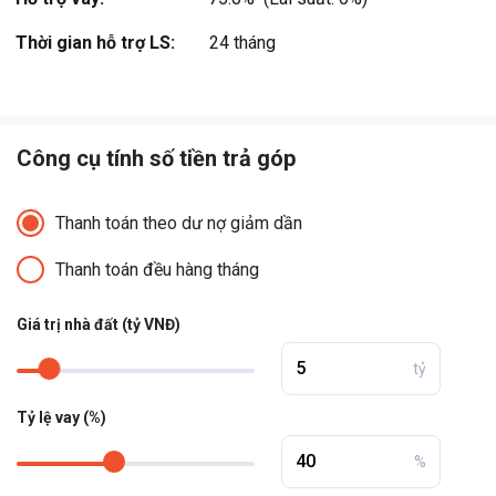
thương hiệu Imperia gồm ...
Thời gian hỗ trợ LS:
24 tháng
Xem thêm
Công cụ tính số tiền trả góp
Thanh toán theo dư nợ giảm dần
Thanh toán đều hàng tháng
Giá trị nhà đất (tỷ VNĐ)
tỷ
Tỷ lệ vay (%)
%