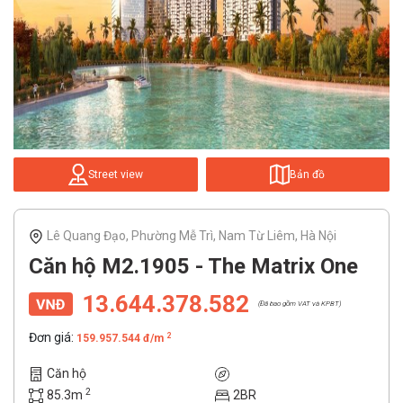
Street view
Bản đồ
Lê Quang Đạo, Phường Mễ Trì, Nam Từ Liêm, Hà Nội
Căn hộ M2.1905 - The Matrix One
13.644.378.582
(Đã bao gồm VAT và KPBT)
Đơn giá:
2
159.957.544 đ/m
Căn hộ
2
85.3m
2BR