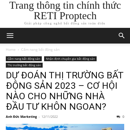
Trang thông tin chính thức
RETI Proptech
Giải pháp công nghệ bất động sản toàn diện
Home
Cẩm nang bất động sản
Cẩm nang bất động sản
Nhận định chuyên gia bất động sản
Thị trường bất động sản
DỰ ĐOÁN THỊ TRƯỜNG BẤT
ĐỘNG SẢN 2023 – CƠ HỘI
NÀO CHO NHỮNG NHÀ
ĐẦU TƯ KHÔN NGOAN?
Anh Đức Marketing
-
12/11/2022
0