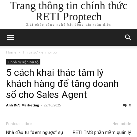
Trang thông tin chính thức
RETI Proptech
Giải pháp công nghệ bất động sản toàn diện
Home
Tin và sự kiện nội bộ
Tin và sự kiện nội bộ
5 cách khai thác tâm lý
khách hàng để tăng doanh
số cho Sales Agent
Anh Đức Marketing
-
22/10/2025
0
Previous article
Next article
Nhà đầu tư “đếm ngược” sự
RETI TMS phần mềm quản lý