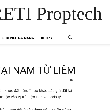
RETI Proptech
ESIDENCE DA NANG
RETIZY
ẠI NAM TỪ LIÊM
0
n khúc đất nền. Theo khảo sát, giá đất tại
ộc vào vị trí, diện tích và pháp lý.
 phân khúc đất ở đây đang có sự biến động