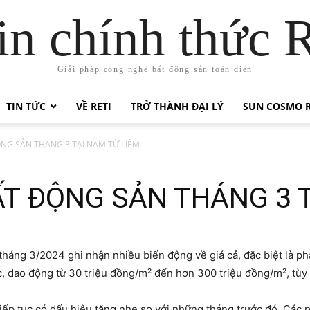
in chính thức 
Giải pháp công nghệ bất động sản toàn diện
TIN TỨC
VỀ RETI
TRỞ THÀNH ĐẠI LÝ
SUN COSMO R
NG SẢN THÁNG 3 TẠI NAM TỪ LIÊM
ẤT ĐỘNG SẢN THÁNG 3 T
áng 3/2024 ghi nhận nhiều biến động về giá cả, đặc biệt là phâ
 dao động từ 30 triệu đồng/m² đến hơn 300 triệu đồng/m², tùy thu
tiếp tục có dấu hiệu tăng nhẹ so với những tháng trước đó. Các