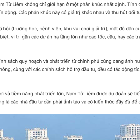
am Từ Liêm không chỉ giới hạn ở một phân khúc nhất định. Tính đ
ến động. Các phân khúc này có giá trị khác nhau và thu hút đối 
xã hội (trường học, bệnh viện, khu vui chơi giải trí), mật độ dân 
iệt, vị trí gần các dự án hạ tầng lớn như cao tốc, cầu, hay các
ính sách quy hoạch và phát triển từ chính phủ cũng đang ảnh h
thông, cùng với các chính sách hỗ trợ đầu tư, đều có tác động tí
ận lợi và tiềm năng phát triển lớn, Nam Từ Liêm được dự đoán sẽ t
ọng là các nhà đầu tư cần phải tỉnh táo và có kiến thức đầy đủ để