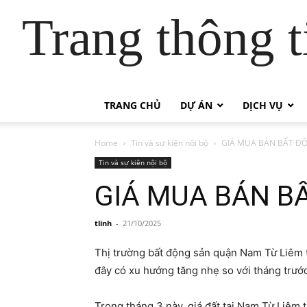
Trang thông t
TRANG CHỦ
DỰ ÁN
DỊCH VỤ
Home
Tin và sự kiện nội bộ
GIÁ MUA BÁN BẤT ĐỘ
Tin và sự kiện nội bộ
GIÁ MUA BÁN B
tlinh
-
21/10/2025
Thị trường bất động sản quận Nam Từ Liêm th
đây có xu hướng tăng nhẹ so với tháng trước,
Trong tháng 3 này, giá đất tại Nam Từ Liêm 