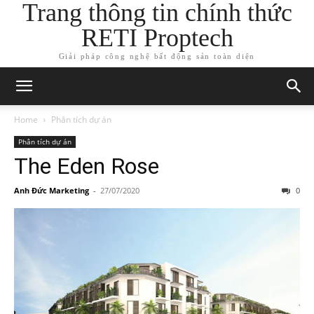
Trang thông tin chính thức
RETI Proptech
Giải pháp công nghệ bất động sản toàn diện
Home
Phân tích dự án
Phân tích dự án
The Eden Rose
Anh Đức Marketing
-
27/07/2020
0