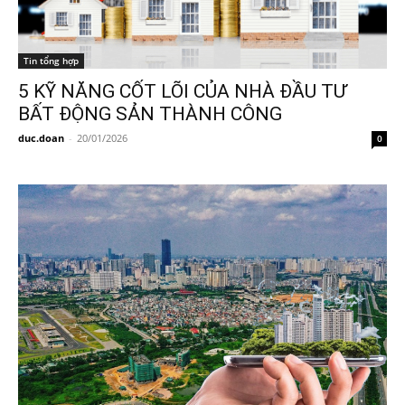
Tin tổng hợp
5 KỸ NĂNG CỐT LÕI CỦA NHÀ ĐẦU TƯ
BẤT ĐỘNG SẢN THÀNH CÔNG
duc.doan
-
20/01/2026
0