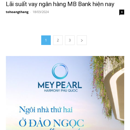
Lãi suất vay ngân hàng MB Bank hiện nay
tohoangthang
-
18/03/2024
0
1
2
3