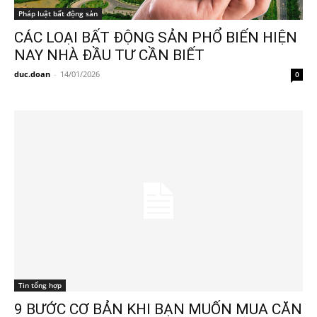
Pháp luật bất động sản
CÁC LOẠI BẤT ĐỘNG SẢN PHỔ BIẾN HIỆN
NAY NHÀ ĐẦU TƯ CẦN BIẾT
duc.doan
-
14/01/2026
0
Tin tổng hợp
9 BƯỚC CƠ BẢN KHI BẠN MUỐN MUA CĂN