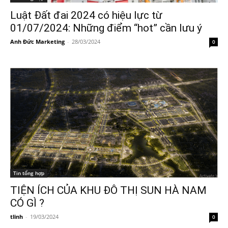
Luật Đất đai 2024 có hiệu lực từ
01/07/2024: Những điểm “hot” cần lưu ý
Anh Đức Marketing
-
28/03/2024
0
Tin tổng hợp
TIỆN ÍCH CỦA KHU ĐÔ THỊ SUN HÀ NAM
CÓ GÌ ?
tlinh
-
19/03/2024
0