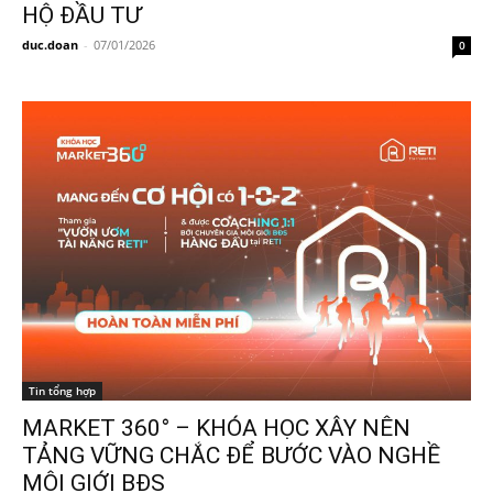
HỘ ĐẦU TƯ
duc.doan
-
07/01/2026
0
Tin tổng hợp
MARKET 360° – KHÓA HỌC XÂY NÊN
TẢNG VỮNG CHẮC ĐỂ BƯỚC VÀO NGHỀ
MÔI GIỚI BĐS