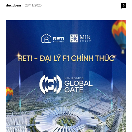
duc.doan
-
28/11/2025
0