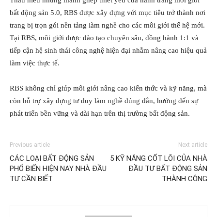
Thấu hiểu những mảnh ghép thiết yếu của hành trang môi giới
bất động sản 5.0, RBS được xây dựng với mục tiêu trở thành nơi
trang bị trọn gói nền tảng làm nghề cho các môi giới thế hệ mới.
Tại RBS, môi giới được đào tạo chuyên sâu, đồng hành 1:1 và
tiếp cận hệ sinh thái công nghệ hiện đại nhằm nâng cao hiệu quả
làm việc thực tế.
RBS không chỉ giúp môi giới nâng cao kiến thức và kỹ năng, mà
còn hỗ trợ xây dựng tư duy làm nghề đúng đắn, hướng đến sự
phát triển bền vững và dài hạn trên thị trường bất động sản.
Previous article
Next article
CÁC LOẠI BẤT ĐỘNG SẢN
5 KỸ NĂNG CỐT LÕI CỦA NHÀ
PHỔ BIẾN HIỆN NAY NHÀ ĐẦU
ĐẦU TƯ BẤT ĐỘNG SẢN
TƯ CẦN BIẾT
THÀNH CÔNG