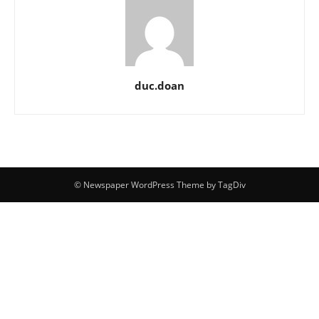
duc.doan
© Newspaper WordPress Theme by TagDiv