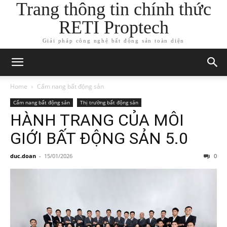
Trang thông tin chính thức
RETI Proptech
Giải pháp công nghệ bất động sản toàn diện
Home
Cẩm nang bất động sản
Cẩm nang bất động sản
Thị trường bất động sản
HÀNH TRANG CỦA MÔI
GIỚI BẤT ĐỘNG SẢN 5.0
duc.doan
-
15/01/2026
0