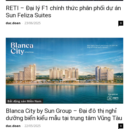
RETI – Đại lý F1 chính thức phân phối dự án
Sun Feliza Suites
duc.doan
-
23/06/2025
0
Bất động sản Miền Nam
Blanca City by Sun Group – Đại đô thị nghỉ
dưỡng biển kiểu mẫu tại trung tâm Vũng Tàu
duc.doan
-
22/05/2025
0