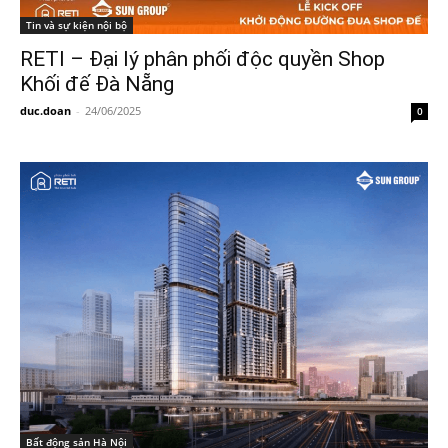
Tin và sự kiện nội bộ
RETI – Đại lý phân phối độc quyền Shop
Khối đế Đà Nẵng
duc.doan
-
24/06/2025
0
Bất động sản Hà Nội