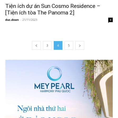
Tiện ích dự án Sun Cosmo Residence –
[Tiện ích tòa The Panoma 2]
duc.doan
-
21/11/2023
0
3
4
5