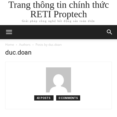
Trang thông tin chính thức
RETI Proptech
Giải pháp công nghệ bất động sản toàn diện
Home
Authors
Posts by duc.doan
duc.doan
43 POSTS
0 COMMENTS