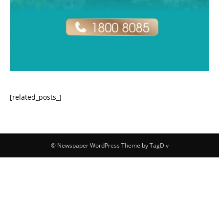
[related_posts_]
© Newspaper WordPress Theme by TagDiv