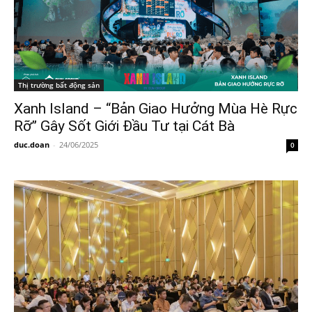
Thị trường bất động sản
Xanh Island – “Bản Giao Hưởng Mùa Hè Rực
Rỡ” Gây Sốt Giới Đầu Tư tại Cát Bà
duc.doan
-
24/06/2025
0