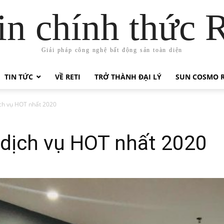
in chính thức 
Giải pháp công nghệ bất động sản toàn diện
TIN TỨC
VỀ RETI
TRỞ THÀNH ĐẠI LÝ
SUN COSMO R
ịch vụ HOT nhất 2020
 dịch vụ HOT nhất 2020