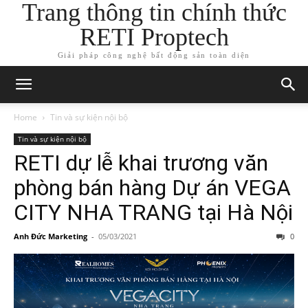
Trang thông tin chính thức
RETI Proptech
Giải pháp công nghệ bất động sản toàn diện
Home
Tin và sự kiện nội bộ
Tin và sự kiện nội bộ
RETI dự lễ khai trương văn
phòng bán hàng Dự án VEGA
CITY NHA TRANG tại Hà Nội
Anh Đức Marketing
-
05/03/2021
0