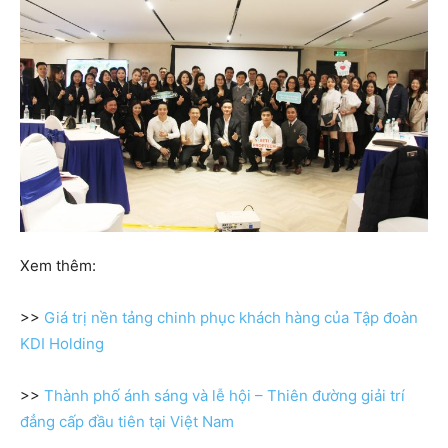
Xem thêm:
>>
Giá trị nền tảng chinh phục khách hàng của Tập đoàn
KDI Holding
>>
Thành phố ánh sáng và lễ hội – Thiên đường giải trí
đẳng cấp đầu tiên tại Việt Nam
RETI là Công ty phân phối, phát triển và đầu tư BĐS
ứng dụng công nghệ. Bằng sự kết hợp giữa công nghệ
và con người, nền tảng giao dịch BĐS online và phương
thức offline, RETI chắc chắn mang lại nhiều giá trị và