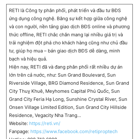
trải nghiệm đột phá cho khách hàng cũng như chủ đầu
tư, giúp họ mua – bán giao dịch BĐS dễ dàng, minh
bạch và hiệu quả.
Hiện nay, RETI đã và đang phân phối rất nhiều dự án
lớn trên cả nước, như: Sun Grand Boulevard, Sun
Riverside Village, BRG Diamond Residence, Sun Grand
City Thuỵ Khuê, Meyhomes Capital Phú Quốc, Sun
Grand City Feria Hạ Long, Sunshine Crystal River, Sun
Onsen Village Limited Edition, Sun Grand City Hillside
Residence, Vegacity Nha Trang…
Website:
https://reti.vn/
Fanpage:
https://www.facebook.com/retiproptech
Hotline: 098 712 6898
Email: support@reti.vn
Previous article
Next article
KDI Holdings đưa mô hình du
Tiến độ dự án Vega City Nha