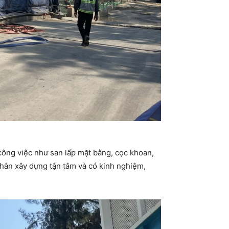
 công việc như san lấp mặt bằng, cọc khoan,
hân xây dựng tận tâm và có kinh nghiệm,