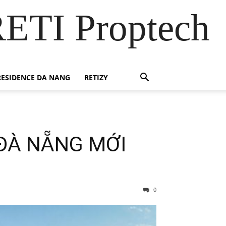
RETI Proptech
ESIDENCE DA NANG
RETIZY
 ĐÀ NẴNG MỚI
0