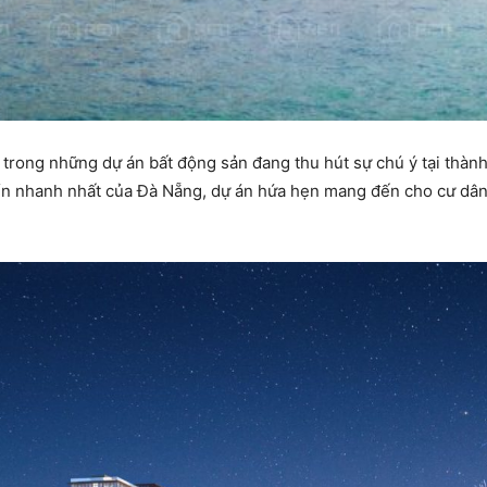
 trong những dự án bất động sản đang thu hút sự chú ý tại thành 
riển nhanh nhất của Đà Nẵng, dự án hứa hẹn mang đến cho cư dân