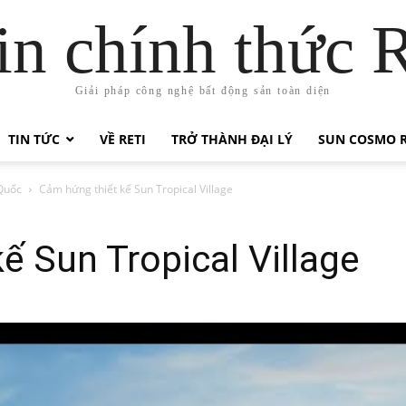
in chính thức 
Giải pháp công nghệ bất động sản toàn diện
TIN TỨC
VỀ RETI
TRỞ THÀNH ĐẠI LÝ
SUN COSMO R
Quốc
Cảm hứng thiết kế Sun Tropical Village
ế Sun Tropical Village