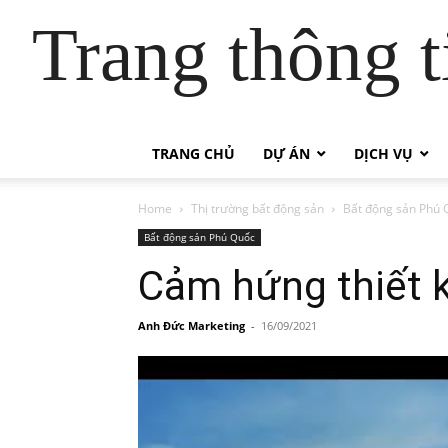
Trang thông t
TRANG CHỦ
DỰ ÁN
DỊCH VỤ
Home
Thị trường bất động sản
Bất động sản Phú 
Bất động sản Phú Quốc
Cảm hứng thiết k
Anh Đức Marketing
-
16/09/2021