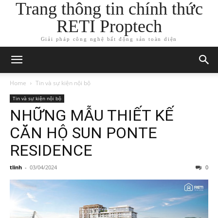
Trang thông tin chính thức
RETI Proptech
Giải pháp công nghệ bất động sản toàn diện
Home
Tin và sự kiện nội bộ
Tin và sự kiện nội bộ
NHỮNG MẪU THIẾT KẾ
CĂN HỘ SUN PONTE
RESIDENCE
tlinh
-
03/04/2024
0