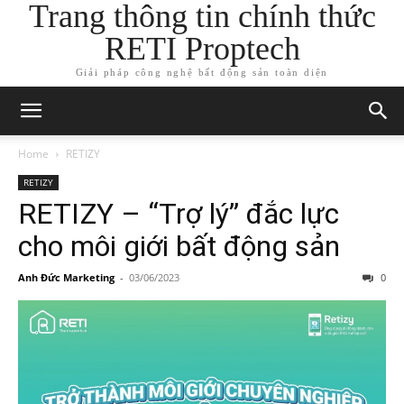
Trang thông tin chính thức
RETI Proptech
Giải pháp công nghệ bất động sản toàn diện
Home
RETIZY
RETIZY
RETIZY – “Trợ lý” đắc lực
cho môi giới bất động sản
Anh Đức Marketing
-
03/06/2023
0