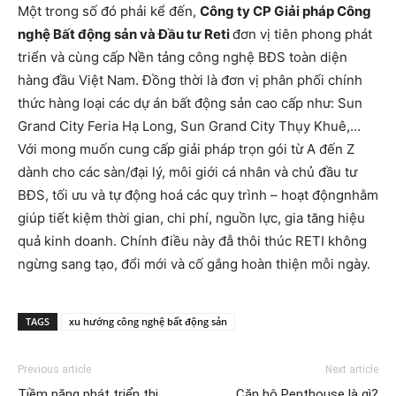
Một trong số đó phải kể đến,
Công ty CP Giải pháp Công
nghệ Bất động sản và Đầu tư Reti
đơn vị tiên phong phát
triển và cùng cấp Nền tảng công nghệ BĐS toàn diện
hàng đầu Việt Nam. Đồng thời là đơn vị phân phối chính
thức hàng loại các dự án bất động sản cao cấp như: Sun
Grand City Feria Hạ Long, Sun Grand City Thụy Khuê,…
Với mong muốn cung cấp giải pháp trọn gói từ A đến Z
dành cho các sàn/đại lý, môi giới cá nhân và chủ đầu tư
BĐS, tối ưu và tự động hoá các quy trình – hoạt độngnhằm
giúp tiết kiệm thời gian, chi phí, nguồn lực, gia tăng hiệu
quả kinh doanh. Chính điều này đẫ thôi thúc RETI không
ngừng sang tạo, đổi mới và cố gắng hoàn thiện mỗi ngày.
TAGS
xu hướng công nghệ bất động sản
Previous article
Next article
Tiềm năng phát triển thị
Căn hộ Penthouse là gì?