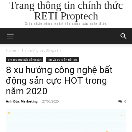
Trang thông tin chính thức
RETI Proptech
Giải pháp công nghệ bất động sản toàn diện
Home
Thị trường bất động sản
Thị trường bất động sản
Tin và sự kiện nội bộ
8 xu hướng công nghệ bất
động sản cực HOT trong
năm 2020
Anh Đức Marketing
-
27/06/2020
0