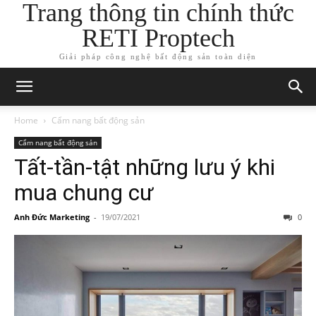
Trang thông tin chính thức
RETI Proptech
Giải pháp công nghệ bất động sản toàn diện
Home
Cẩm nang bất động sản
Cẩm nang bất động sản
Tất-tần-tật những lưu ý khi
mua chung cư
Anh Đức Marketing
-
19/07/2021
0