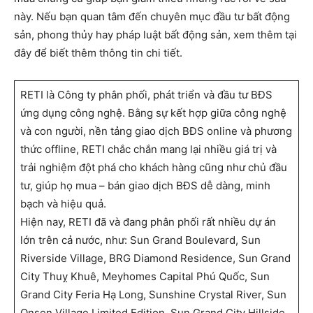
này. Nếu bạn quan tâm đến chuyên mục đầu tư bất động
sản, phong thủy hay pháp luật bất động sản, xem thêm tại
đây để biết thêm thông tin chi tiết.
RETI là Công ty phân phối, phát triển và đầu tư BĐS
ứng dụng công nghệ. Bằng sự kết hợp giữa công nghệ
và con người, nền tảng giao dịch BĐS online và phương
thức offline, RETI chắc chắn mang lại nhiều giá trị và
trải nghiệm đột phá cho khách hàng cũng như chủ đầu
tư, giúp họ mua – bán giao dịch BĐS dễ dàng, minh
bạch và hiệu quả.
Hiện nay, RETI đã và đang phân phối rất nhiều dự án
lớn trên cả nước, như: Sun Grand Boulevard, Sun
Riverside Village, BRG Diamond Residence, Sun Grand
City Thuỵ Khuê, Meyhomes Capital Phú Quốc, Sun
Grand City Feria Hạ Long, Sunshine Crystal River, Sun
Onsen Village Limited Edition, Sun Grand City Hillside