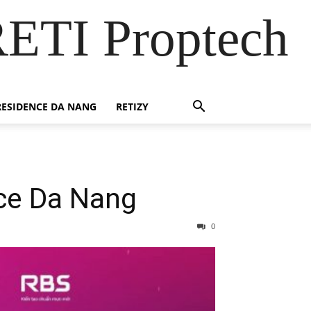
RETI Proptech
ESIDENCE DA NANG
RETIZY
nce Da Nang
0