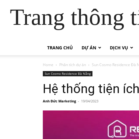
Trang thông t
TRANG CHỦ
DỰ ÁN
DỊCH VỤ
Home
Phân tích dự án
Sun Cosmo Residence Đà 
Sun Cosmo Residence Đà Nẵng
Hệ thống tiện í
Anh Đức Marketing
-
19/04/2023