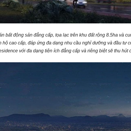
n bất động sản đẳng cấp, tọa lạc trên khu đất rộng 8.5ha và c
ăn hộ cao cấp, đáp ứng đa dạng nhu cầu nghỉ dưỡng và đầu tư c
dence với đa dạng tiện ích đẳng cấp và riêng biệt sẽ thu hú