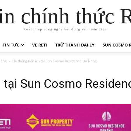
in chính thức 
Giải pháp công nghệ bất động sản toàn diện
TIN TỨC
VỀ RETI
TRỞ THÀNH ĐẠI LÝ
SUN COSMO R
Nẵng
Hệ thống tiện ích tại Sun Cosmo Residence Da Nang
ch tại Sun Cosmo Reside