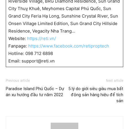
Riverside Village, BRG Diamond Residence, Sun Grand
City Thuỵ Khuê, Meyhomes Capital Phú Quốc, Sun
Grand City Feria Hạ Long, Sunshine Crystal River, Sun
Onsen Village Limited Edition, Sun Grand City Hillside
Residence, Vegacity Nha Trang…
Website:
https://reti.vn/
Fanpage:
https://www.facebook.com/retiproptech
Hotline: 098 712 6898
Email: support@reti.vn
Previous article
Next article
Paradise Island Phú Quốc – Dự
5 lý do giới siêu giàu mua bất
án xu hướng đầu tư năm 2022
động sản hàng hiệu để tích
sản