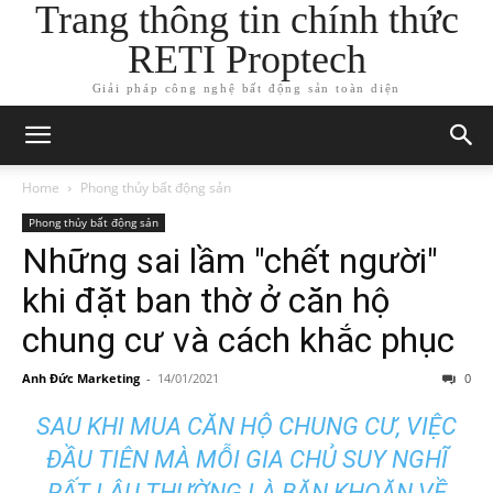
Trang thông tin chính thức
RETI Proptech
Giải pháp công nghệ bất động sản toàn diện
Home
Phong thủy bất động sản
Phong thủy bất động sản
Những sai lầm "chết người"
khi đặt ban thờ ở căn hộ
chung cư và cách khắc phục
Anh Đức Marketing
-
14/01/2021
0
SAU KHI MUA CĂN HỘ CHUNG CƯ, VIỆC
ĐẦU TIÊN MÀ MỖI GIA CHỦ SUY NGHĨ
RẤT LÂU THƯỜNG LÀ BĂN KHOĂN VỀ