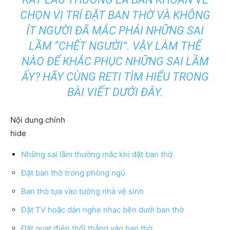
CHỌN VỊ TRÍ ĐẶT BAN THỜ VÀ KHÔNG
ÍT NGƯỜI ĐÃ MẮC PHẢI NHỮNG SAI
LẦM “CHẾT NGƯỜI”. VẬY LÀM THẾ
NÀO ĐỂ KHẮC PHỤC NHỮNG SAI LẦM
ẤY? HÃY CÙNG
RETI
TÌM HIỂU TRONG
BÀI VIẾT DƯỚI ĐÂY.
Nội dung chính
hide
Những sai lầm thường mắc khi đặt ban thờ
Đặt ban thờ trong phòng ngủ
Ban thờ tựa vào tường nhà vệ sinh
Đặt TV hoặc dàn nghe nhạc bên dưới ban thờ
Đặt quạt điện thổi thẳng vào ban thờ