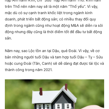
nạp Âm hành Kim, chi “Sửu” nạp Âm hành Thổ. Kim năm
trên Thổ nên năm nay sẽ là một năm “Thổ yếu”. Vì vậy,
mặc dù có sự cạnh tranh khốc liệt trong ngành kinh
doanh, phát triển bất động sản; có nhiều thay đổi quy
định trong ngành cũng như hoạt động M&A sẽ diễn ra sôi
động nhưng đây cũng là thời điểm tốt để đầu tư bất động
sản.
Năm nay, sao Lộc tồn an tại Dậu, quẻ Đoài. Vì vậy, về cơ
bản những người tuổi Dậu và tam hợp tuổi Dậu – Tỵ – Sửu
hoặc cung Đoài (Tân, Canh) sẽ dễ dàng đạt được tài lộc và
thành công trong năm 2021.