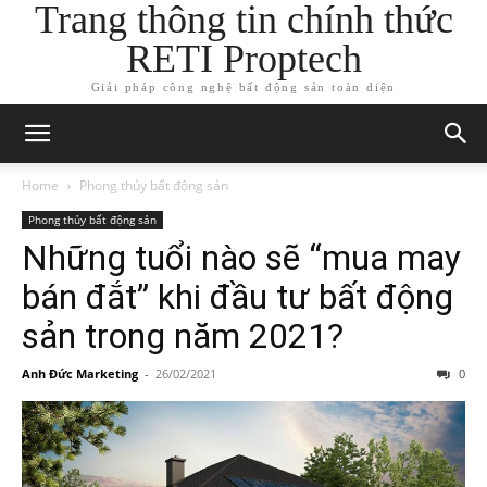
Trang thông tin chính thức
RETI Proptech
Giải pháp công nghệ bất động sản toàn diện
Home
Phong thủy bất động sản
Phong thủy bất động sản
Những tuổi nào sẽ “mua may
bán đắt” khi đầu tư bất động
sản trong năm 2021?
Anh Đức Marketing
-
26/02/2021
0