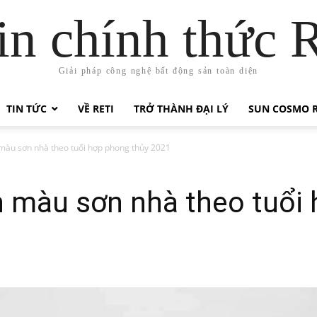
in chính thức 
Giải pháp công nghệ bất động sản toàn diện
TIN TỨC
VỀ RETI
TRỞ THÀNH ĐẠI LÝ
SUN COSMO R
màu sơn nhà theo tuổi hợp phong thủy 2021
n màu sơn nhà theo tuổi