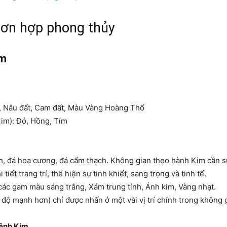
sơn hợp phong thủy
im
g, Nâu đất, Cam đất, Màu Vàng Hoàng Thổ
Kim): Đỏ, Hồng, Tím
inh, đá hoa cương, đá cẩm thạch. Không gian theo hành Kim cần sự
tiết trang trí, thể hiện sự tinh khiết, sang trọng và tinh tế.
các gam màu sáng trắng, Xám trung tính, Ánh kim, Vàng nhạt.
 mạnh hơn) chỉ được nhấn ở một vài vị trí chính trong không g
mệnh Kim