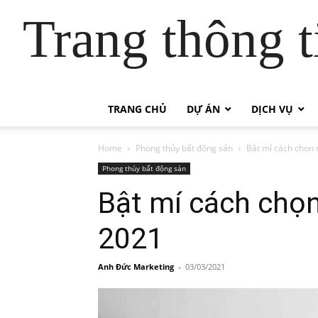
Trang thông t
TRANG CHỦ
DỰ ÁN
DỊCH VỤ
Home
Phong thủy bất động sản
Bật mí cách chọn 
Phong thủy bất động sản
Bật mí cách chọ
2021
Anh Đức Marketing
-
03/03/2021