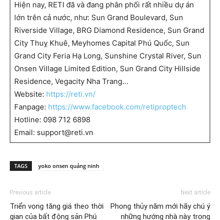
Hiện nay, RETI đã và đang phân phối rất nhiều dự án
lớn trên cả nước, như: Sun Grand Boulevard, Sun
Riverside Village, BRG Diamond Residence, Sun Grand
City Thuỵ Khuê, Meyhomes Capital Phú Quốc, Sun
Grand City Feria Hạ Long, Sunshine Crystal River, Sun
Onsen Village Limited Edition, Sun Grand City Hillside
Residence, Vegacity Nha Trang…
Website:
https://reti.vn/
Fanpage:
https://www.facebook.com/retiproptech
Hotline: 098 712 6898
Email: support@reti.vn
TAGS
yoko onsen quảng ninh
Previous article
Next article
Triển vọng tăng giá theo thời
Phong thủy năm mới hãy chú ý
gian của bất động sản Phú
những hướng nhà này trong