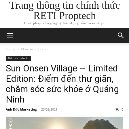
Trang thông tin chính thức
RETI Proptech
Giải pháp công nghệ bất động sản toàn diện
Home
Phân tích dự án
Phân tích dự án
Sun Onsen Village – Limited
Edition: Điểm đến thư giãn,
chăm sóc sức khỏe ở Quảng
Ninh
Anh Đức Marketing
-
23/02/2021
0