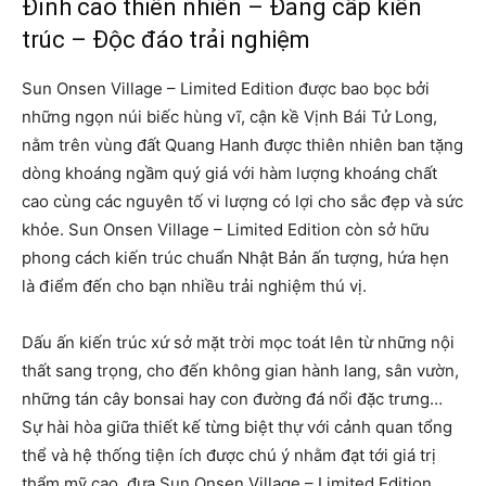
Đỉnh cao thiên nhiên – Đẳng cấp kiến
trúc – Độc đáo trải nghiệm
Sun Onsen Village – Limited Edition được bao bọc bởi
những ngọn núi biếc hùng vĩ, cận kề Vịnh Bái Tử Long,
nằm trên vùng đất Quang Hanh được thiên nhiên ban tặng
dòng khoáng ngầm quý giá với hàm lượng khoáng chất
cao cùng các nguyên tố vi lượng có lợi cho sắc đẹp và sức
khỏe. Sun Onsen Village – Limited Edition còn sở hữu
phong cách kiến trúc chuẩn Nhật Bản ấn tượng, hứa hẹn
là điểm đến cho bạn nhiều trải nghiệm thú vị.
Dấu ấn kiến trúc xứ sở mặt trời mọc toát lên từ những nội
thất sang trọng, cho đến không gian hành lang, sân vườn,
những tán cây bonsai hay con đường đá nổi đặc trưng…
Sự hài hòa giữa thiết kế từng biệt thự với cảnh quan tổng
thể và hệ thống tiện ích được chú ý nhằm đạt tới giá trị
thẩm mỹ cao, đưa Sun Onsen Village – Limited Edition