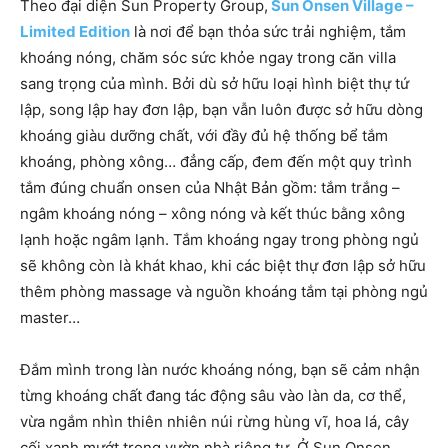
Theo đại diện Sun Property Group,
Sun Onsen Village –
Limited Edition
là nơi để bạn thỏa sức trải nghiệm, tắm
khoáng nóng, chăm sóc sức khỏe ngay trong căn villa
sang trọng của mình. Bởi dù sở hữu loại hình biệt thự tứ
lập, song lập hay đơn lập, bạn vẫn luôn được sở hữu dòng
khoáng giàu dưỡng chất, với đầy đủ hệ thống bể tắm
khoáng, phòng xông… đẳng cấp, đem đến một quy trình
tắm đúng chuẩn onsen của Nhật Bản gồm: tắm trắng –
ngâm khoáng nóng – xông nóng và kết thúc bằng xông
lạnh hoặc ngâm lạnh. Tắm khoáng ngay trong phòng ngủ
sẽ không còn là khát khao, khi các biệt thự đơn lập sở hữu
thêm phòng massage và nguồn khoáng tắm tại phòng ngủ
master…
Đắm mình trong làn nước khoáng nóng, bạn sẽ cảm nhận
từng khoáng chất đang tác động sâu vào làn da, cơ thể,
vừa ngắm nhìn thiên nhiên núi rừng hùng vĩ, hoa lá, cây
cối xanh mướt trong vườn nhà riêng tư. Ở Sun Onsen