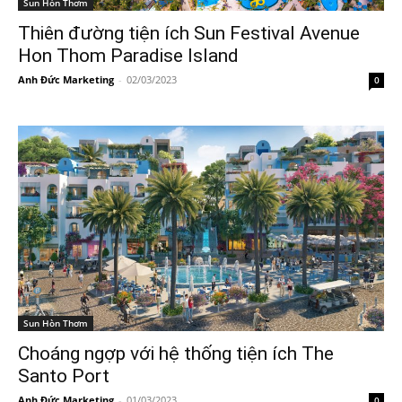
Sun Hòn Thơm
Thiên đường tiện ích Sun Festival Avenue
Hon Thom Paradise Island
Anh Đức Marketing
-
02/03/2023
0
Sun Hòn Thơm
Choáng ngợp với hệ thống tiện ích The
Santo Port
Anh Đức Marketing
-
01/03/2023
0